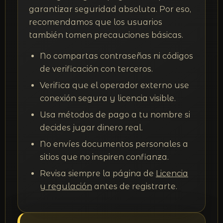
garantizar seguridad absoluta. Por eso,
recomendamos que los usuarios
también tomen precauciones básicas.
No compartas contraseñas ni códigos
de verificación con terceros.
Verifica que el operador externo use
conexión segura y licencia visible.
Usa métodos de pago a tu nombre si
decides jugar dinero real.
No envíes documentos personales a
sitios que no inspiren confianza.
Revisa siempre la página de
Licencia
y regulación
antes de registrarte.