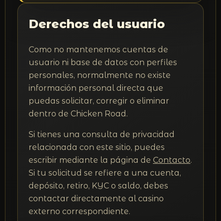
Derechos del usuario
Como no mantenemos cuentas de
usuario ni base de datos con perfiles
personales, normalmente no existe
información personal directa que
puedas solicitar, corregir o eliminar
dentro de Chicken Road.
Si tienes una consulta de privacidad
relacionada con este sitio, puedes
escribir mediante la página de
Contacto
.
Si tu solicitud se refiere a una cuenta,
depósito, retiro, KYC o saldo, debes
contactar directamente al casino
externo correspondiente.