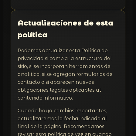
Actualizaciones de esta
política
Podemos actualizar esta Política de
privacidad si cambia la estructura del
sitio, si se incorporan herramientas de
analítica, si se agregan formularios de
contacto o si aparecen nuevas
obligaciones legales aplicables al
contenido informativo.
Cuando haya cambios importantes,
actualizaremos la fecha indicada al
final de la página. Recomendamos
revisar esta política de vez en cuando,