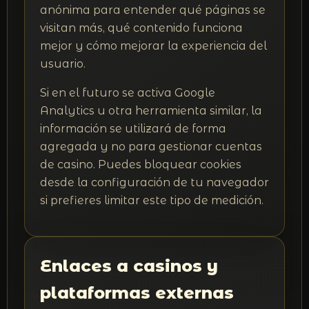
anónima para entender qué páginas se
visitan más, qué contenido funciona
mejor y cómo mejorar la experiencia del
usuario.
Si en el futuro se activa Google
Analytics u otra herramienta similar, la
información se utilizará de forma
agregada y no para gestionar cuentas
de casino. Puedes bloquear cookies
desde la configuración de tu navegador
si prefieres limitar este tipo de medición.
Enlaces a casinos y
plataformas externas