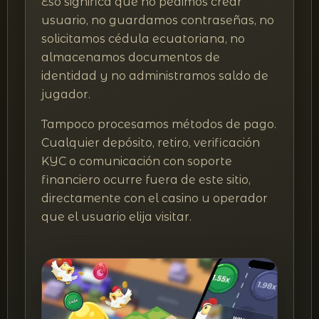
Eso significa que no pedimos crear
usuario, no guardamos contraseñas, no
solicitamos cédula ecuatoriana, no
almacenamos documentos de
identidad y no administramos saldo de
jugador.
Tampoco procesamos métodos de pago.
Cualquier depósito, retiro, verificación
KYC o comunicación con soporte
financiero ocurre fuera de este sitio,
directamente con el casino u operador
que el usuario elija visitar.